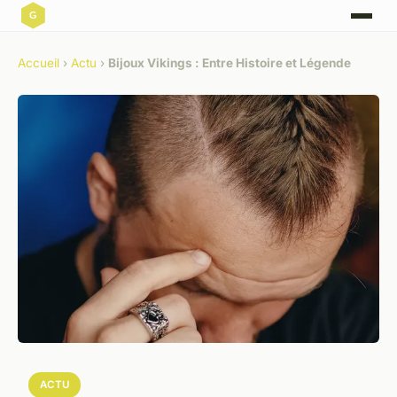
Accueil
›
Actu
›
Bijoux Vikings : Entre Histoire et Légende
ACTU