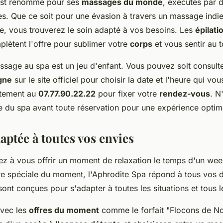
est renommé pour ses
massages du monde
, exécutés par 
es. Que ce soit pour une évasion à travers un massage ind
te, vous trouverez le soin adapté à vos besoins. Les
épilati
lètent l'offre pour sublimer votre
corps
et vous sentir au t
ssage au spa est un jeu d'enfant. Vous pouvez soit consult
igne
sur le site officiel pour choisir la date et l'heure qui vo
ctement au
07.77.90.22.22
pour fixer votre
rendez-vous
. N
te du spa avant toute réservation pour une expérience optim
aptée à toutes vos envies
z à vous offrir un moment de relaxation le temps d'un we
fre spéciale du moment, l'Aphrodite Spa répond à tous vos d
sont conçues pour s'adapter à toutes les situations et tous 
vec les
offres du moment
comme le forfait "Flocons de Noë