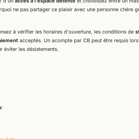
ez d'un
accès à l'espace détente
et choisissez entre un mas
rquoi ne pas partager ce plaisir avec une personne chère gr
nsez à vérifier les horaires d'ouverture, les conditions de
s
aiement
acceptés. Un acompte par CB peut être requis lors 
 éviter les désistements.
e