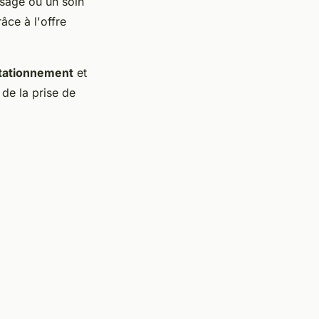
sage ou un soin
âce à l'offre
tationnement
et
de la prise de