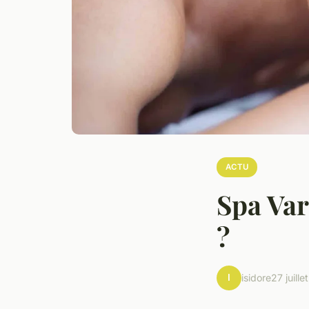
ACTU
Spa Va
?
I
isidore
27 juill