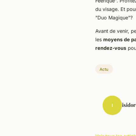
Féerique". Profit
du visage. Et pou
"Duo Magique"?
Avant de venir, pe
les
moyens de p
rendez-vous
pour
Actu
isidor
I