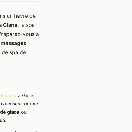
ans un havre de
e Giens
, le spa
 Préparez-vous à
s
massages
s
de spa de
espa.fr/
à Giens
s luxueuses comme
 de glace
ou
ue.