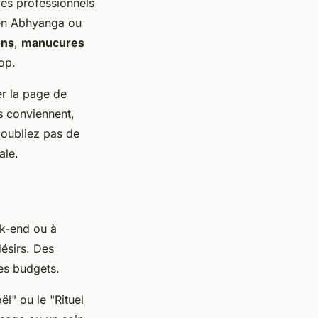
des professionnels
ien Abhyanga ou
ons
,
manucures
op.
er la page de
us conviennent,
'oubliez pas de
ale.
ek-end ou à
ésirs. Des
les budgets.
l" ou le "Rituel