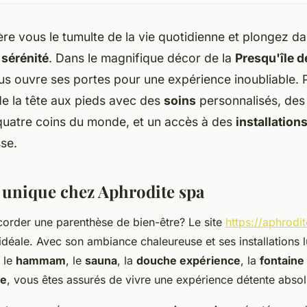
ère vous le tumulte de la vie quotidienne et plongez d
 sérénité
. Dans le magnifique décor de la
Presqu'île d
us ouvre ses portes pour une expérience inoubliable.
e la tête aux pieds avec des
soins
personnalisés, de
 quatre coins du monde, et un accès à des
installation
se.
unique chez Aphrodite spa
order une parenthèse de bien-être? Le site
https://aphrodit
n idéale. Avec son ambiance chaleureuse et ses installation
, le
hammam
, le
sauna
, la
douche expérience
, la
fontaine
ie
, vous êtes assurés de vivre une expérience détente absol