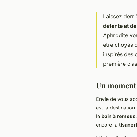
Laissez derri
détente et de
Aphrodite vo
être choyés d
inspirés des
première clas
Un moment 
Envie de vous acc
est la destinatio
le
bain à remous
encore la
tisaner