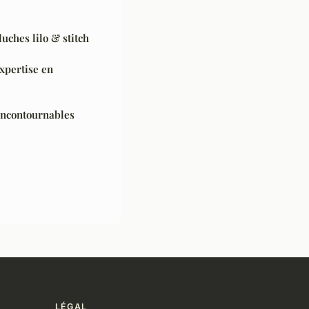
luches lilo & stitch
xpertise en
incontournables
LÉGAL