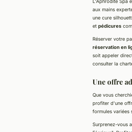
L'Aphrodite Spa 
aux mains expert
une cure silhouet
et
pédicures
comp
Réserver votre pa
réservation en l
soit appeler dire
consulter la char
Une offre ad
Que vous cherchie
profiter d'une of
formules variées 
Surprenez-vous a