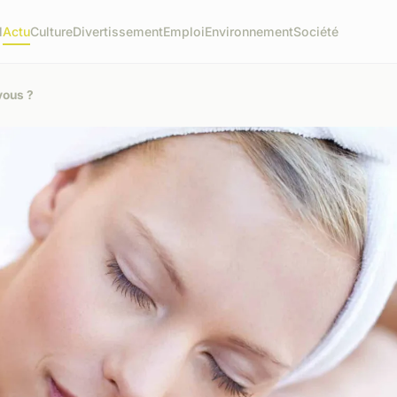
l
Actu
Culture
Divertissement
Emploi
Environnement
Société
vous ?