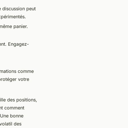
e discussion peut
xpérimentés.
 même panier.
ent. Engagez-
formations comme
rotéger votre
ille des positions
,
ent comment
. Une bonne
volatil des