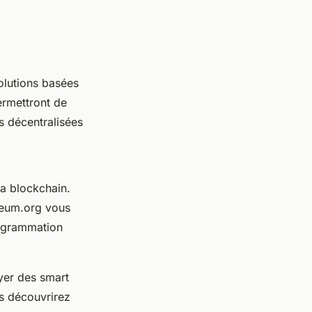
olutions basées
ermettront de
s décentralisées
la blockchain.
reum.org vous
rogrammation
oyer des
smart
us découvrirez