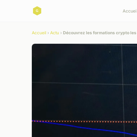
Accuei
Accueil
›
Actu
›
Découvrez les formations crypto les