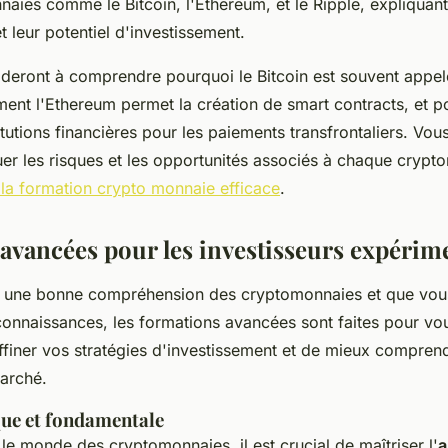
ies comme le Bitcoin, l'Ethereum, et le Ripple, expliquant l
 leur potentiel d'investissement.
deront à comprendre pourquoi le Bitcoin est souvent appelé
ent l'Ethereum permet la création de
smart contracts
, et p
stitutions financières pour les paiements transfrontaliers. Vo
er les risques et les opportunités associés à chaque crypt
 à la formation crypto monnaie efficace
.
avancées pour les investisseurs expérim
à une bonne compréhension des cryptomonnaies et que vou
onnaissances, les formations avancées sont faites pour vou
ffiner vos stratégies d'investissement et de mieux comprend
arché.
que et fondamentale
le monde des cryptomonnaies, il est crucial de maîtriser l'
a