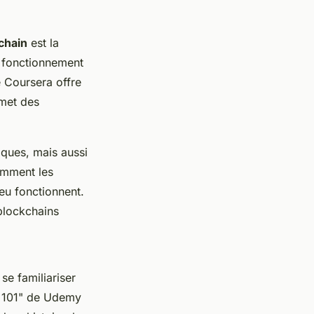
chain
est la
n fonctionnement
 Coursera offre
rmet des
ques, mais aussi
omment les
eu
fonctionnent.
blockchains
se familiariser
o 101" de Udemy