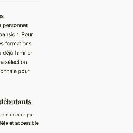
es
de personnes
pansion. Pour
es formations
 déjà familier
ne sélection
monnaie pour
 débutants
e commencer par
ète et accessible