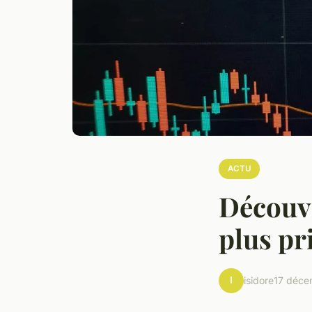
ACTU
Découvr
plus pr
I
isidore
17 déce