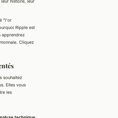
eur histoire, leur
 "l'or
ourquoi Ripple est
us apprendrez
omonnaie. Cliquez
entés
s souhaitez
s. Elles vous
re les
nalyse technique