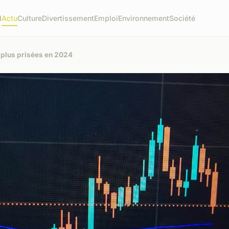
l
Actu
Culture
Divertissement
Emploi
Environnement
Société
 plus prisées en 2024