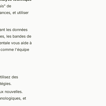
is" de
nces, et utiliser
ant les données
es
, les
bandes de
entale vous aide à
s comme l'équipe
tilisez des
tégies.
ux nouvelles.
nologiques, et