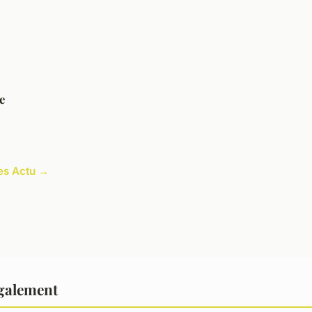
e
les Actu →
également