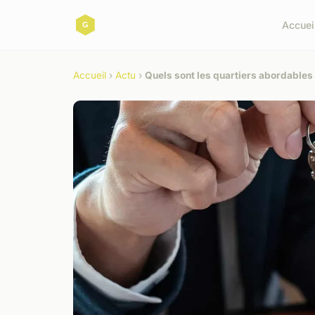
Accuei
Accueil
›
Actu
›
Quels sont les quartiers abordables