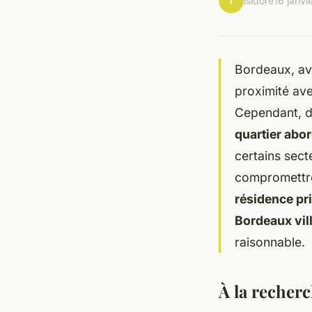
I
isidore
16 janvi
Bordeaux, ave
proximité ave
Cependant, da
quartier abo
certains sect
compromettre
résidence pr
Bordeaux vil
raisonnable.
À la recherc