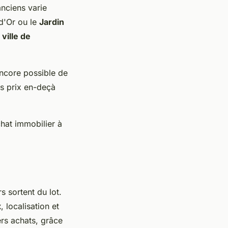
nciens varie
 d'Or ou le
Jardin
a
ville de
encore possible de
s prix en-deçà
chat immobilier à
rs sortent du lot.
x
, localisation et
ers achats, grâce