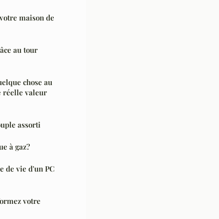
votre maison de
âce au tour
quelque chose au
e réelle valeur
ouple assorti
ue à gaz?
 de vie d'un PC
formez votre