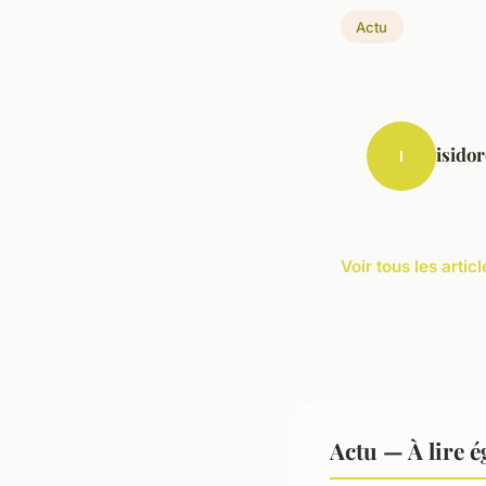
Actu
isidor
I
Voir tous les artic
Actu — À lire 