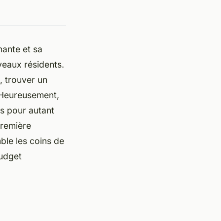
nante et sa
veaux résidents.
, trouver un
 Heureusement,
ns pour autant
première
ble les coins de
budget