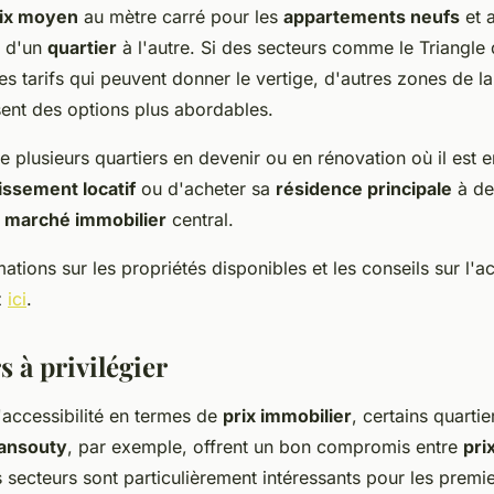
ix moyen
au mètre carré pour les
appartements neufs
et a
t d'un
quartier
à l'autre. Si des secteurs comme le Triangle
es tarifs qui peuvent donner le vertige, d'autres zones de l
nt des options plus abordables.
 plusieurs quartiers en devenir ou en rénovation où il est 
issement locatif
ou d'acheter sa
résidence principale
à de
u
marché immobilier
central.
ations sur les propriétés disponibles et les conseils sur l'a
z
ici
.
s à privilégier
accessibilité en termes de
prix immobilier
, certains quartie
ansouty
, par exemple, offrent un bon compromis entre
pri
s secteurs sont particulièrement intéressants pour les premi