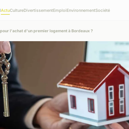
l
Actu
Culture
Divertissement
Emploi
Environnement
Société
 pour l'achat d'un premier logement à Bordeaux ?