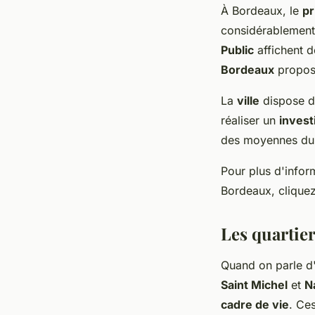
À Bordeaux, le
pr
considérablemen
Public
affichent d
Bordeaux
propose
La
ville
dispose de
réaliser un
invest
des moyennes d
Pour plus d'inform
Bordeaux, clique
Les quartier
Quand on parle d'
Saint Michel
et
N
cadre de vie
. Ce