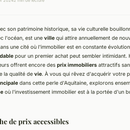
er 2024
2 min de lecture
c son patrimoine historique, sa vie culturelle bouillon
c l'océan, est une
ville
qui attire annuellement de nou
ns une cité où l'
immobilier
est en constante évolution
rdable
pour un premier achat peut sembler intimidant.
eurs offrent encore des
prix immobiliers
attractifs sa
 la qualité de
vie
. À vous qui rêvez d'acquérir votre 
incipale
dans cette perle d'Aquitaine, explorons ensem
le
où l'
investissement immobilier
est à la portée d'un 
he de prix accessibles