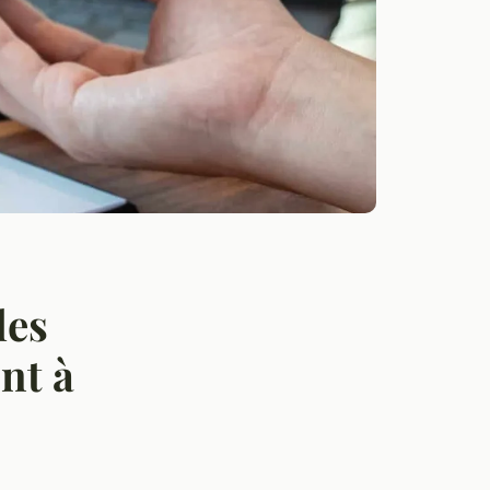
les
nt à