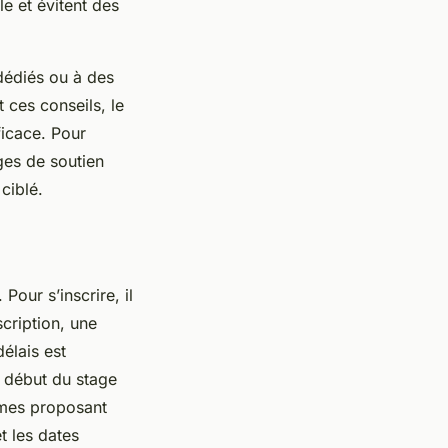
e et évitent des
dédiés ou à des
 ces conseils, le
ficace. Pour
ages de soutien
ciblé.
Pour s’inscrire, il
cription, une
délais est
e début du stage
ismes proposant
t les dates