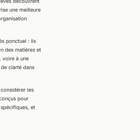
élèves découvrent
rise une meilleure
organisation
s ponctuel : ils
on des matières et
, voire à une
 de clarté dans
 considérer les
t conçus pour
spécifiques, et