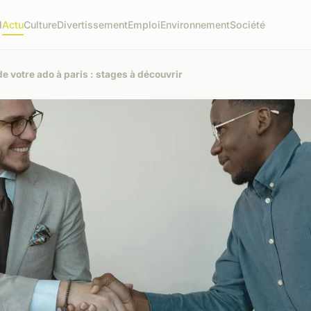
l
Actu
Culture
Divertissement
Emploi
Environnement
Société
e votre ado à paris : stages à découvrir