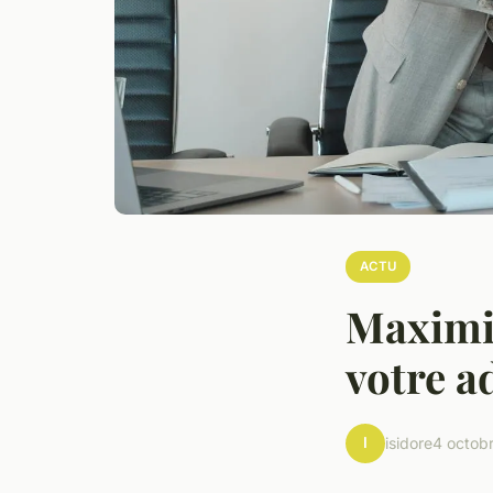
ACTU
Maximis
votre a
I
isidore
4 octob