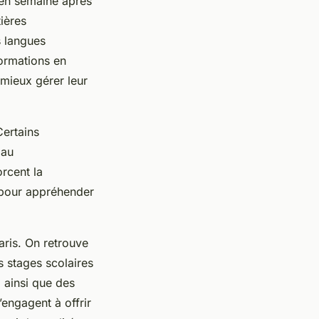
 en semaine après
ières
s langues
formations en
 mieux gérer leur
Certains
 au
rcent la
 pour appréhender
aris. On retrouve
 stages scolaires
, ainsi que des
’engagent à offrir