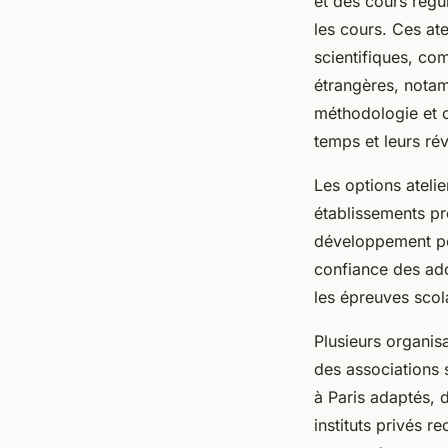
et des cours régu
les cours. Ces at
scientifiques, co
étrangères, notam
méthodologie et or
temps et leurs rév
Les options atelie
établissements pr
développement per
confiance des ado
les épreuves scol
Plusieurs organis
des associations 
à Paris adaptés, d
instituts privés 