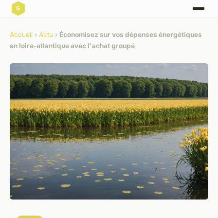
Accueil
›
Actu
›
Économisez sur vos dépenses énergétiques
en loire-atlantique avec l'achat groupé