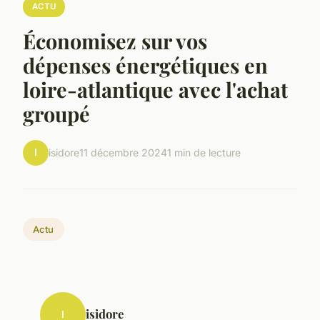
ACTU
Économisez sur vos
dépenses énergétiques en
loire-atlantique avec l'achat
groupé
I
isidore
11 décembre 2024
1 min de lecture
Actu
isidore
I