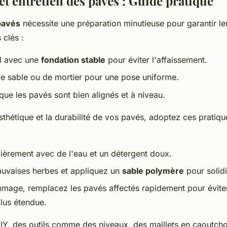
 et entretien des pavés : Guide pratique
 pavés
nécessite une préparation minutieuse pour garantir l
 clés :
ol avec une
fondation stable
pour éviter l'affaissement.
t de sable ou de mortier pour une pose uniforme.
ue les pavés sont bien alignés et à niveau.
sthétique et la durabilité de vos pavés, adoptez ces pratiqu
ièrement avec de l'eau et un détergent doux.
auvaises herbes et appliquez un
sable polymère
pour solidif
mage, remplacez les pavés affectés rapidement pour évite
plus étendue.
DIY, des outils comme des niveaux, des maillets en caoutch