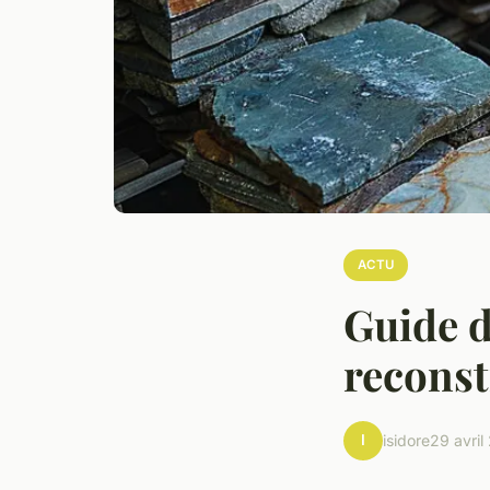
ACTU
Guide d
reconst
I
isidore
29 avril