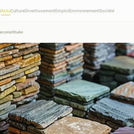
l
Actu
Culture
Divertissement
Emploi
Environnement
Société
reconstituée