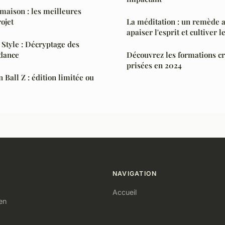
maison : les meilleures
ojet
La méditation : un remède a
apaiser l'esprit et cultiver l
 Style : Décryptage des
ndance
Découvrez les formations cr
prisées en 2024
Ball Z : édition limitée ou
NAVIGATION
Accueil
ien