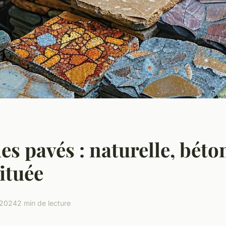
es pavés : naturelle, béto
ituée
 2024
2 min de lecture