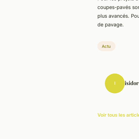
coupes-pavés son
plus avancés. Po
de pavage.
Actu
isidor
I
Voir tous les artic