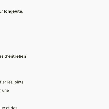
eur
longévité
.
es d'
entretien
ier les joints.
r une
ouc et des