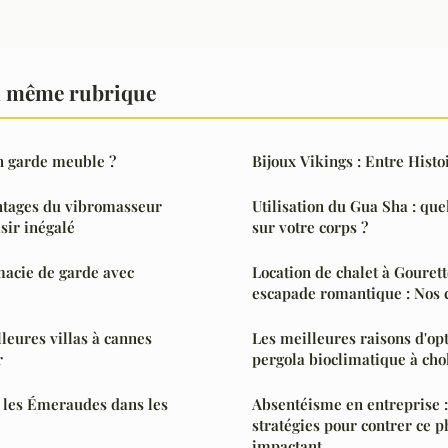
a même rubrique
n garde meuble ?
Bijoux Vikings : Entre Histo
ntages du vibromasseur
Utilisation du Gua Sha : quel
sir inégalé
sur votre corps ?
acie de garde avec
Location de chalet à Gouret
escapade romantique : Nos 
leures villas à cannes
Les meilleures raisons d'op
r
pergola bioclimatique à cho
les Émeraudes dans les
Absentéisme en entreprise :
stratégies pour contrer ce
impactant