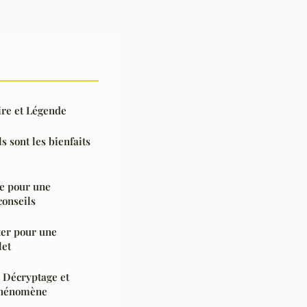
ire et Légende
s sont les bienfaits
te pour une
conseils
ter pour une
let
 Décryptage et
 phénomène