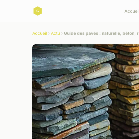
Accuei
Accueil
›
Actu
›
Guide des pavés : naturelle, béton, 