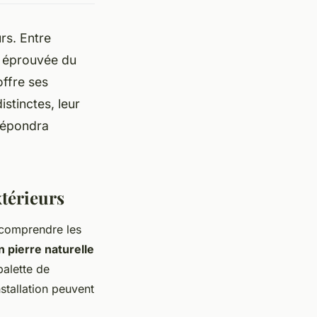
rs. Entre
e éprouvée du
offre ses
istinctes, leur
 répondra
xtérieurs
e comprendre les
 pierre naturelle
palette de
nstallation peuvent