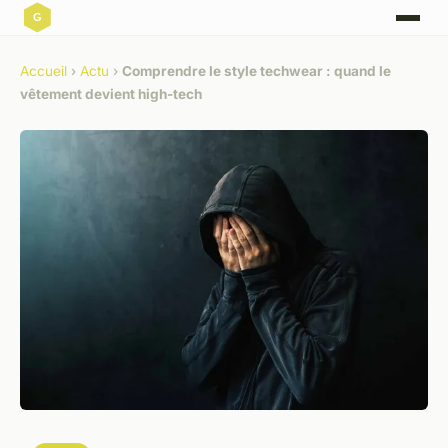
Accueil
›
Actu
›
Comprendre le style techwear : quand le
vêtement devient high-tech