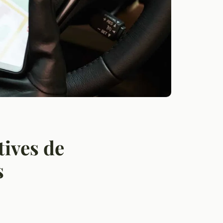
tives de
s