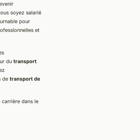
evenir
vous soyez salarié
ournable pour
ofessionnelles et
es
eur du
transport
ez
s de
transport de
 carrière dans le