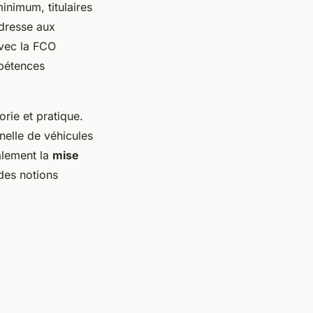
inimum, titulaires
adresse aux
avec la FCO
mpétences
rie et pratique.
nnelle de véhicules
alement la
mise
 des notions