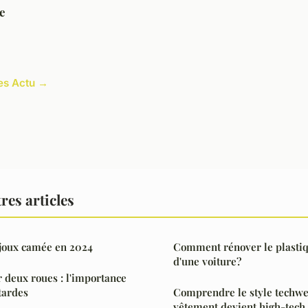
e
les Actu →
res articles
ijoux camée en 2024
Comment rénover le plastiq
d'une voiture?
r deux roues : l'importance
tardes
Comprendre le style techwe
vêtement devient high-tech