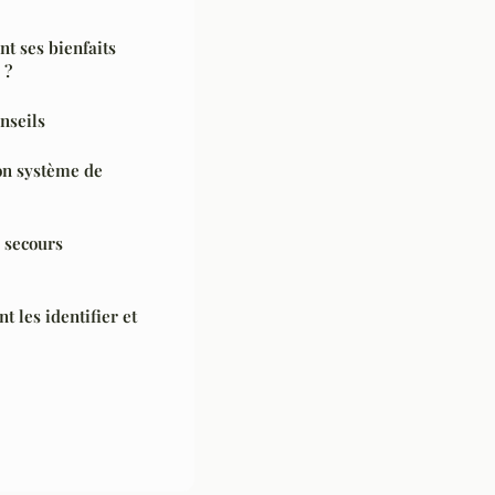
t ses bienfaits
 ?
nseils
on système de
 secours
t les identifier et