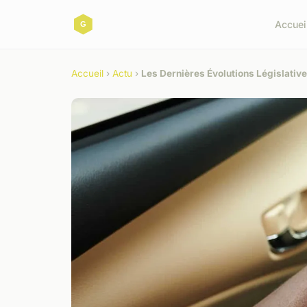
Accuei
Accueil
›
Actu
›
Les Dernières Évolutions Législativ