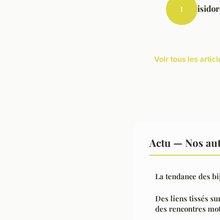
isidor
I
Voir tous les artic
Actu — Nos aut
La tendance des b
Des liens tissés su
des rencontres mo