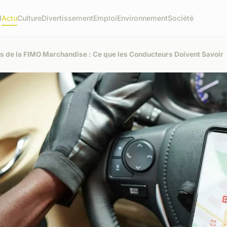
l
Actu
Culture
Divertissement
Emploi
Environnement
Société
es de la FIMO Marchandise : Ce que les Conducteurs Doivent Savoir