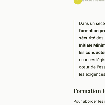
I
isidore
3 févrie
Dans un sect
formation pr
sécurité
des s
Initiale Mini
les
conducteu
nuances légis
cœur de l'ess
les exigences
Formation F
Pour aborder les