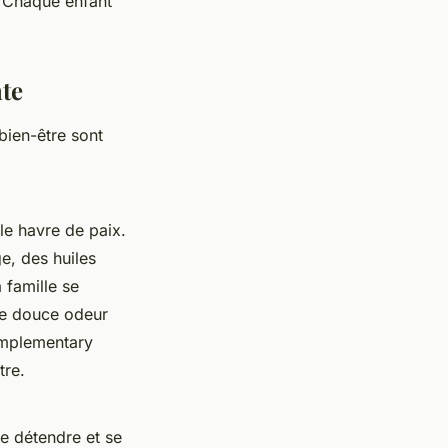
"Chaque enfant
nte
bien-être sont
le havre de paix.
e, des huiles
 famille se
une douce odeur
omplementary
tre.
se détendre et se