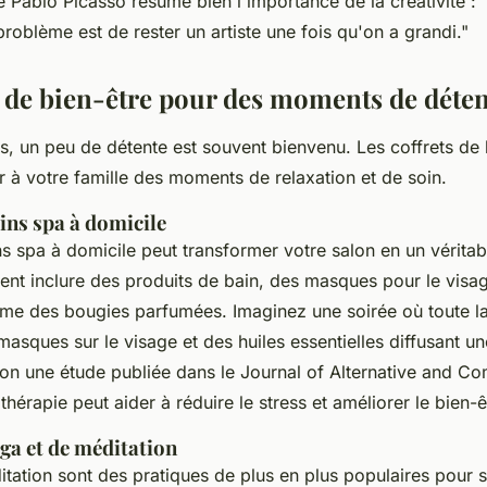
ste Pablo Picasso résume bien l'importance de la créativité :
 problème est de rester un artiste une fois qu'on a grandi."
s de bien-être pour des moments de déte
tés, un peu de détente est souvent bienvenu. Les coffrets de 
ir à votre famille des moments de relaxation et de soin.
oins spa à domicile
ns spa à domicile peut transformer votre salon en un véritab
ent inclure des produits de bain, des masques pour le visag
ême des bougies parfumées. Imaginez une soirée où toute la
asques sur le visage et des huiles essentielles diffusant 
lon une étude publiée dans le
Journal of Alternative and C
thérapie peut aider à réduire le stress et améliorer le bien-ê
oga et de méditation
itation sont des pratiques de plus en plus populaires pour 