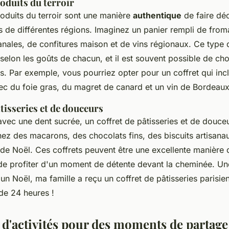
roduits du terroir
roduits du terroir sont une manière
authentique
de faire déc
rs de différentes régions. Imaginez un panier rempli de from
sanales, de confitures maison et de vins régionaux. Ce type 
 selon les goûts de chacun, et il est souvent possible de cho
s. Par exemple, vous pourriez opter pour un coffret qui incl
c du foie gras, du magret de canard et un vin de Bordeaux
âtisseries et de douceurs
 avec une dent sucrée, un coffret de pâtisseries et de douce
inez des macarons, des chocolats fins, des biscuits artisana
e Noël. Ces coffrets peuvent être une excellente manière 
 de profiter d'un moment de détente devant la cheminée. U
un Noël, ma famille a reçu un coffret de pâtisseries parisie
de 24 heures !
 d'activités pour des moments de partage