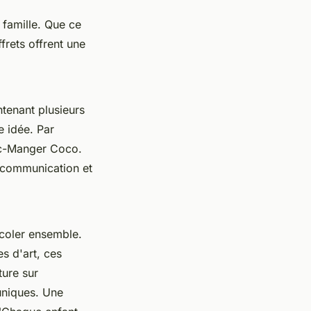
 famille. Que ce
frets offrent une
ntenant plusieurs
e idée. Par
c-Manger Coco
.
a communication et
ricoler ensemble.
s d'art, ces
ture sur
 uniques. Une