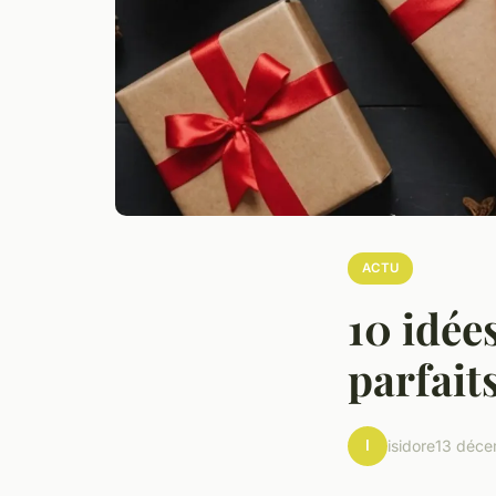
ACTU
10 idée
parfait
I
isidore
13 déc