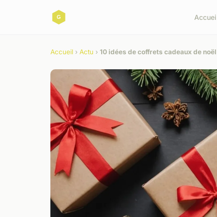
Accuei
Accueil
›
Actu
›
10 idées de coffrets cadeaux de noël 