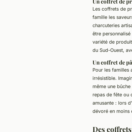
Un coffret de p
Les coffrets de p
famille les saveu
charcuteries arti
être personnalisé
variété de produit
du Sud-Ouest, ave
Un coffret de p
Pour les familles
irrésistible. Imag
même une bûche d
repas de fête ou
amusante : lors d'
dévoré en moins 
Des coffrets