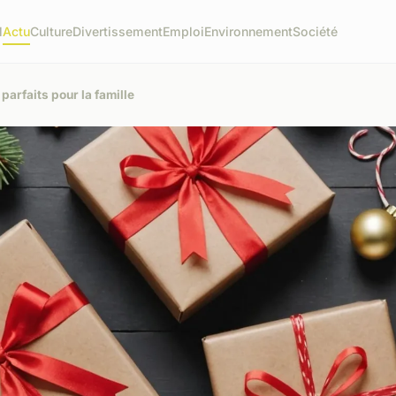
l
Actu
Culture
Divertissement
Emploi
Environnement
Société
parfaits pour la famille