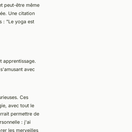
 et peut-être même
ée. Une citation
s :
"Le yoga est
t apprentissage.
n s'amusant avec
urieuses. Ces
ie, avec tout le
rrait permettre de
onnelle : j'ai
rer les merveilles