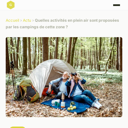
Accueil
›
Actu
›
Quelles activités en plein air sont proposées
par les campings de cette zone ?