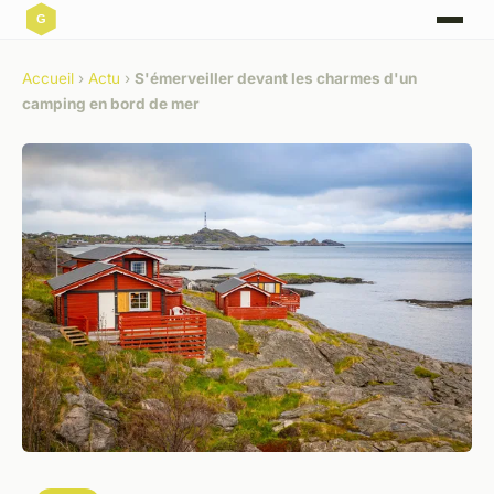
Accueil
›
Actu
›
S'émerveiller devant les charmes d'un
camping en bord de mer