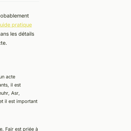
probablement
uide pratique
ans les détails
te.
 un acte
ts, il est
huhr
,
Asr
,
 il est important
le,
Fajr
est priée à