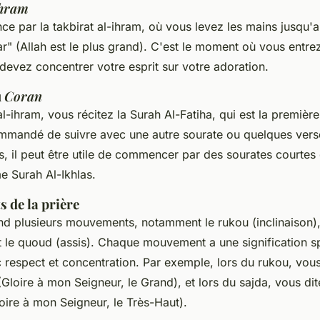
ihram
ce par la
takbirat al-ihram
, où vous levez les mains jusqu'au
ar
" (Allah est le plus grand). C'est le moment où vous entrez
 devez concentrer votre esprit sur votre adoration.
u
Coran
al-ihram
, vous récitez la
Surah Al-Fatiha
, qui est la premièr
commandé de suivre avec une autre sourate ou quelques ver
s, il peut être utile de commencer par des sourates courtes e
me
Surah Al-Ikhlas
.
 de la prière
nd plusieurs mouvements, notamment le
rukou
(inclinaison)
t le
quoud
(assis). Chaque mouvement a une signification spir
c respect et concentration. Par exemple, lors du
rukou
, vous
(Gloire à mon Seigneur, le Grand), et lors du
sajda
, vous dit
loire à mon Seigneur, le Très-Haut).