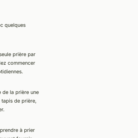
ec quelques
seule prière par
rriez commencer
otidiennes.
e de la prière une
tapis de prière,
r.
prendre à prier