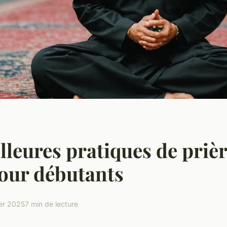
lleures pratiques de priè
our débutants
ier 2025
7 min de lecture