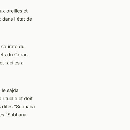
x oreilles et
 dans l'état de
e sourate du
sets du
Coran
.
t faciles à
, le
sajda
ituelle et doit
 dites "
Subhana
es "
Subhana