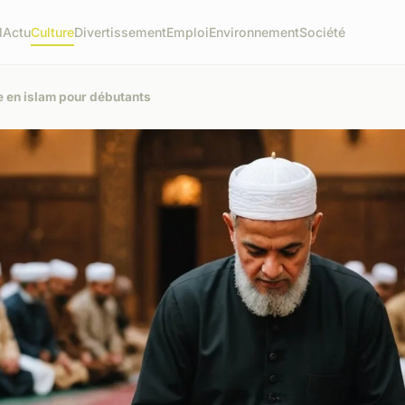
l
Actu
Culture
Divertissement
Emploi
Environnement
Société
e en islam pour débutants