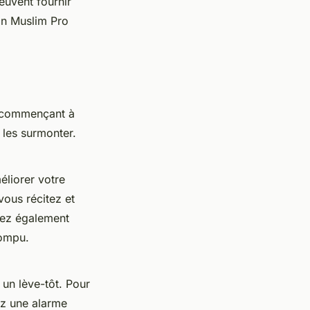
euvent fournir
ion
Muslim Pro
n commençant à
 les surmonter.
méliorer votre
vous récitez et
uvez également
rompu.
 un lève-tôt. Pour
ez une alarme