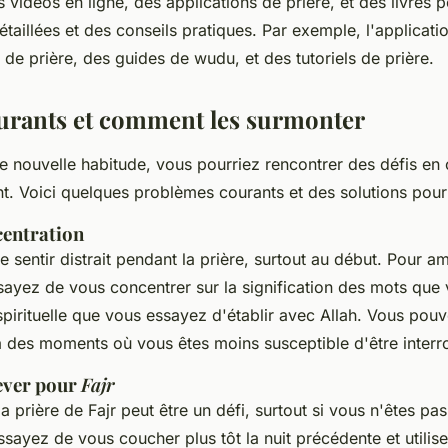
 vidéos en ligne, des applications de prière, et des livres p
étaillées et des conseils pratiques. Par exemple, l'applicat
s de prière, des guides de
wudu
, et des tutoriels de prière.
ourants et comment les surmonter
 nouvelle habitude, vous pourriez rencontrer des défis e
nt. Voici quelques problèmes courants et des solutions pour
entration
se sentir distrait pendant la prière, surtout au début. Pour a
sayez de vous concentrer sur la signification des mots que 
spirituelle que vous essayez d'établir avec Allah. Vous po
à des moments où vous êtes moins susceptible d'être inter
lever pour
Fajr
la prière de
Fajr
peut être un défi, surtout si vous n'êtes pas
ssayez de vous coucher plus tôt la nuit précédente et utilis