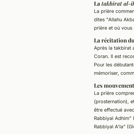
La
takbirat al-
La prière commen
dites "
Allahu Akb
prière et où vous
La récitation d
Après la
takbirat 
Coran
. Il est re
Pour les débutant
mémoriser, com
Les mouvements
La prière compre
(prosternation), e
être effectué ave
Rabbiyal Adhim
" 
Rabbiyal A'la
" (G