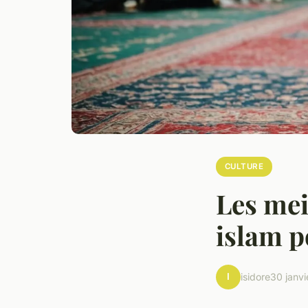
CULTURE
Les mei
islam p
I
isidore
30 janv