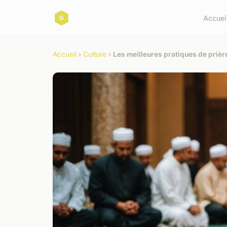
Accuei
Accueil
›
Culture
›
Les meilleures pratiques de prièr