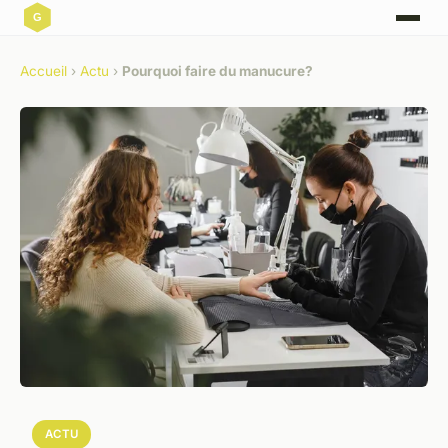
Accueil
›
Actu
›
Pourquoi faire du manucure?
ACTU