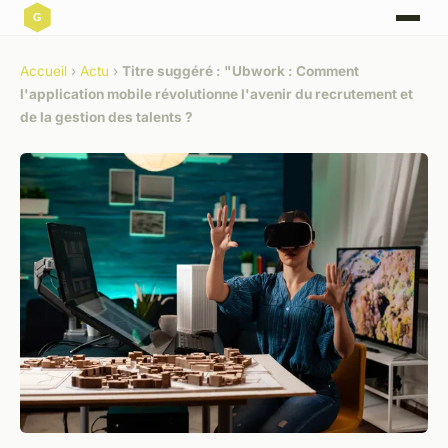
Accueil
›
Actu
›
Titre suggéré : "Ubwork : Comment
l'application mobile révolutionne l'avenir du recrutement et
de la gestion des talents ?