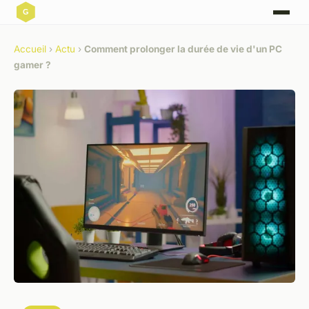
Accueil
›
Actu
›
Comment prolonger la durée de vie d'un PC
gamer ?